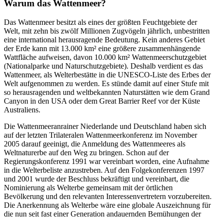
Warum das Wattenmeer?
Das Wattenmeer besitzt als eines der größten Feuchtgebiete der
Welt, mit zehn bis zwölf Millionen Zugvögeln jährlich, unbestritten
eine international herausragende Bedeutung. Kein anderes Gebiet
der Erde kann mit 13.000 km² eine größere zusammenhängende
Wattfläche aufweisen, davon 10.000 km² Wattenmeerschutzgebiet
(Nationalparke und Naturschutzgebiete). Deshalb verdient es das
Wattenmeer, als Welterbestätte in die UNESCO-Liste des Erbes der
Welt aufgenommen zu werden. Es stünde damit auf einer Stufe mit
so herausragenden und weltbekannten Naturstätten wie dem Grand
Canyon in den USA oder dem Great Barrier Reef vor der Küste
Australiens.
Die Wattenmeeranrainer Niederlande und Deutschland haben sich
auf der letzten Trilateralen Wattenmeerkonferenz im November
2005 darauf geeinigt, die Anmeldung des Wattenmeeres als
Weltnaturerbe auf den Weg zu bringen. Schon auf der
Regierungskonferenz 1991 war vereinbart worden, eine Aufnahme
in die Welterbeliste anzustreben. Auf den Folgekonferenzen 1997
und 2001 wurde der Beschluss bekräftigt und vereinbart, die
Nominierung als Welterbe gemeinsam mit der örtlichen
Bevölkerung und den relevanten Interessenvertretern vorzubereiten.
Die Anerkennung als Welterbe wäre eine globale Auszeichnung für
die nun seit fast einer Generation andauernden Bemühungen der