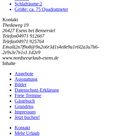
Schlafräume:
2
Größe:
ca. 75 Quadratmeter
Kontakt
Thedaweg 19
26427 Esens bei Bensersiel
Telefon
04971 912667
Telefax
04971 925764
Email
i
2
n
7
f
9
o
8
@
9
n
2
o
6
r
3
d
1
s
4
e
8
e
9
u
1
r
6
l
2
a
3
u
7
b
6
-
2
e
9
s
3
e
7
n
1
s
1
.
1
d
2
e
9
www.nordseeurlaub-esens.de
Inhalte
Angebote
Ausstattung
Bilder
Datenschutz-Erklärung
Freie Termine
Gästebuch
Grundriss
Impressum
Jetzt buchen!
Kontakt
Mehr Urlaub