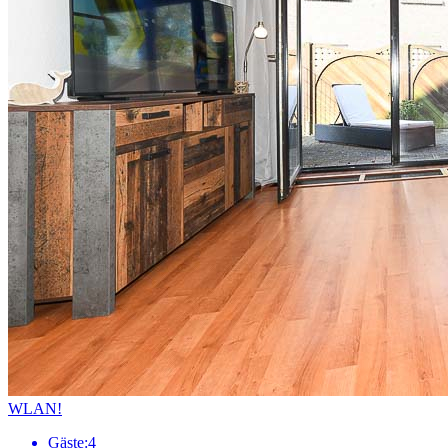
WLAN!
Gäste:
4