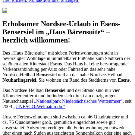
Hier klicken: Kontaktformular anzeigen!
Erholsamer Nordsee-Urlaub in
Esens-
Bensersiel
im „Haus Bärensuite“ –
herzlich willkommen!
Das „Haus Bärensuite“ mit sieben Ferienwohnungen steht in
bevorzugter Wohnlage in unmittelbarer Fußnähe zum Stadtkern der
schönen alten Ritterstadt
Esens
. Das Haus hat eine hervorragende
Verkehrsanbindung per Auto oder Fahrrad an das sehr nahe
Nordsee-Heilbad
Bensersiel
und an das nahe Nordsee-Heilbad
Neuharlingersiel
. Sie wohnen am Rand des Stadtkerns von
Esens
.
Das Nordsee-Heilbad
Bensersiel
und der Strand sind nur vier
Kilometer entfernt und befinden sich direkt am einzigartigen
Naturschauspiel
„Nationalpark Niedersächsisches Wattenmeer“
, seit
2009
„UNESCO-Weltnaturerbe“
.
Unsere Ferienwohnungen sind zwischen ca. 46 Quadratmeter und
ca. 75 Quadratmeter groß, gemütlich eingerichtet sowie gut
ausgestattet. Außerdem verfügen alle Ferienwohnungen entweder
über einen nach Süden ausgerichteten Sonnenbalkon oder eine nach