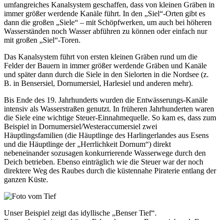
umfangreiches Kanalsystem geschaffen, dass von kleinen Gräben in
immer größer werdende Kanäle führt. In den „Siel“-Orten gibt es
dann die großen „Siele“ – mit Schöpfwerken, um auch bei höheren
Wasserständen noch Wasser abführen zu können oder einfach nur
mit großen „Siel“-Toren.
Das Kanalsystem führt von ersten kleinen Gräben rund um die
Felder der Bauern in immer größer werdende Gräben und Kanäle
und später dann durch die Siele in den Sielorten in die Nordsee (z.
B. in Bensersiel, Dornumersiel, Harlesiel und anderen mehr).
Bis Ende des 19. Jahrhunderts wurden die Entwässerungs-Kanäle
intensiv als Wasserstraßen genutzt. In früheren Jahrhunderten waren
die Siele eine wichtige Steuer-Einnahmequelle. So kam es, dass zum
Beispiel in Dornumersiel/Westeraccumersiel zwei
Häuptlingsfamilien (die Häuptlinge des Harlingerlandes aus Esens
und die Häuptlinge der „Herrlichkeit Dornum“) direkt
nebeneinander sozusagen konkurrierende Wasserwege durch den
Deich betrieben. Ebenso einträglich wie die Steuer war der noch
direktere Weg des Raubes durch die küstennahe Piraterie entlang der
ganzen Küste.
Unser Beispiel zeigt das idyllische „Benser Tief“.