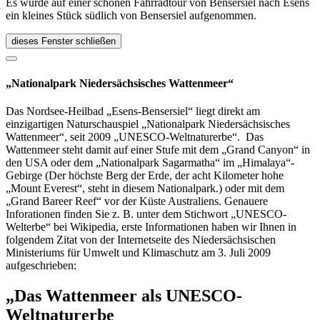
Es wurde auf einer schönen Fahrradtour von Bensersiel nach Esens
ein kleines Stück südlich von Bensersiel aufgenommen.
dieses Fenster schließen
„Nationalpark Niedersächsisches Wattenmeer“
Das Nordsee-Heilbad „Esens-Bensersiel“ liegt direkt am
einzigartigen Naturschauspiel „Nationalpark Niedersächsisches
Wattenmeer“, seit 2009 „UNESCO-Weltnaturerbe“. Das
Wattenmeer steht damit auf einer Stufe mit dem „Grand Canyon“ in
den USA oder dem „Nationalpark Sagarmatha“ im „Himalaya“-
Gebirge (Der höchste Berg der Erde, der acht Kilometer hohe
„Mount Everest“, steht in diesem Nationalpark.) oder mit dem
„Grand Bareer Reef“ vor der Küste Australiens. Genauere
Inforationen finden Sie z. B. unter dem Stichwort „UNESCO-
Welterbe“ bei Wikipedia, erste Informationen haben wir Ihnen in
folgendem Zitat von der Internetseite des Niedersächsischen
Ministeriums für Umwelt und Klimaschutz am 3. Juli 2009
aufgeschrieben:
„Das Wattenmeer als UNESCO-
Weltnaturerbe