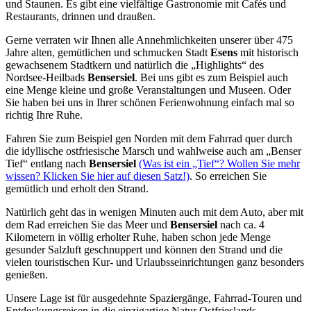
und Staunen. Es gibt eine vielfältige Gastronomie mit Cafés und
Restaurants, drinnen und draußen.
Gerne verraten wir Ihnen alle Annehmlichkeiten unserer über 475
Jahre alten, gemütlichen und schmucken Stadt
Esens
mit historisch
gewachsenem Stadtkern und natürlich die „Highlights“ des
Nordsee-Heilbads
Bensersiel
. Bei uns gibt es zum Beispiel auch
eine Menge kleine und große Veranstaltungen und Museen. Oder
Sie haben bei uns in Ihrer schönen Ferienwohnung einfach mal so
richtig Ihre Ruhe.
Fahren Sie zum Beispiel gen Norden mit dem Fahrrad quer durch
die idyllische ostfriesische Marsch und wahlweise auch am „Benser
Tief“ entlang nach
Bensersiel
(Was ist ein „Tief“? Wollen Sie mehr
wissen? Klicken Sie hier auf diesen Satz!)
. So erreichen Sie
gemütlich und erholt den Strand.
Natürlich geht das in wenigen Minuten auch mit dem Auto, aber mit
dem Rad erreichen Sie das Meer und
Bensersiel
nach ca. 4
Kilometern in völlig erholter Ruhe, haben schon jede Menge
gesunder Salzluft geschnuppert und können den Strand und die
vielen touristischen Kur- und Urlaubsseinrichtungen ganz besonders
genießen.
Unsere Lage ist für ausgedehnte Spaziergänge, Fahrrad-Touren und
Entdeckungsreisen in die einzigartige Natur Ostfrieslands