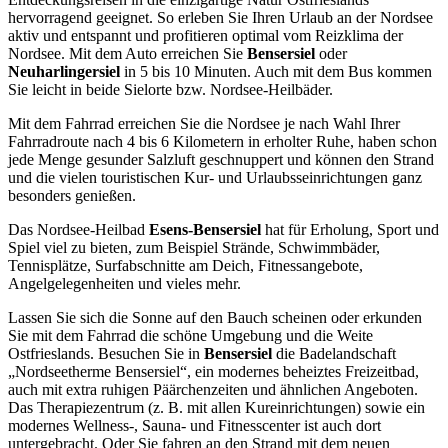
hervorragend geeignet. So erleben Sie Ihren Urlaub an der Nordsee
aktiv und entspannt und profitieren optimal vom Reizklima der
Nordsee. Mit dem Auto erreichen Sie
Bensersiel
oder
Neuharlingersiel
in 5 bis 10 Minuten. Auch mit dem Bus kommen
Sie leicht in beide Sielorte bzw. Nordsee-Heilbäder.
Mit dem Fahrrad erreichen Sie die Nordsee je nach Wahl Ihrer
Fahrradroute nach 4 bis 6 Kilometern in erholter Ruhe, haben schon
jede Menge gesunder Salzluft geschnuppert und können den Strand
und die vielen touristischen Kur- und Urlaubsseinrichtungen ganz
besonders genießen.
Das Nordsee-Heilbad
Esens-Bensersiel
hat für Erholung, Sport und
Spiel viel zu bieten, zum Beispiel Strände, Schwimmbäder,
Tennisplätze, Surfabschnitte am Deich, Fitnessangebote,
Angelgelegenheiten und vieles mehr.
Lassen Sie sich die Sonne auf den Bauch scheinen oder erkunden
Sie mit dem Fahrrad die schöne Umgebung und die Weite
Ostfrieslands. Besuchen Sie in
Bensersiel
die Badelandschaft
„Nordseetherme Bensersiel“, ein modernes beheiztes Freizeitbad,
auch mit extra ruhigen Päärchenzeiten und ähnlichen Angeboten.
Das Therapiezentrum (z. B. mit allen Kureinrichtungen) sowie ein
modernes Wellness-, Sauna- und Fitnesscenter ist auch dort
untergebracht. Oder Sie fahren an den Strand mit dem neuen