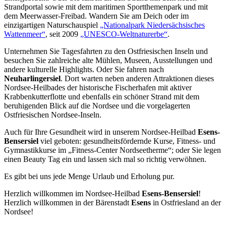
Strandportal sowie mit dem maritimen Sportthemenpark und mit
dem Meerwasser-Freibad. Wandern Sie am Deich oder im
einzigartigen Naturschauspiel
„Nationalpark Niedersächsisches
Wattenmeer“
, seit 2009
„UNESCO-Weltnaturerbe“
.
Unternehmen Sie Tagesfahrten zu den Ostfriesischen Inseln und
besuchen Sie zahlreiche alte Mühlen, Museen, Ausstellungen und
andere kulturelle Highlights. Oder Sie fahren nach
Neuharlingersiel
. Dort warten neben anderen Attraktionen dieses
Nordsee-Heilbades der historische Fischerhafen mit aktiver
Krabbenkutterflotte und ebenfalls ein schöner Strand mit dem
beruhigenden Blick auf die Nordsee und die vorgelagerten
Ostfriesischen Nordsee-Inseln.
Auch für Ihre Gesundheit wird in unserem Nordsee-Heilbad
Esens-
Bensersiel
viel geboten: gesundheitsfördernde Kurse, Fitness- und
Gymnastikkurse im „Fitness-Center Nordseetherme“; oder Sie legen
einen Beauty Tag ein und lassen sich mal so richtig verwöhnen.
Es gibt bei uns jede Menge Urlaub und Erholung pur.
Herzlich willkommen im Nordsee-Heilbad
Esens-Bensersiel
!
Herzlich willkommen in der Bärenstadt
Esens
in Ostfriesland an der
Nordsee!