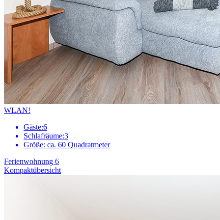
WLAN!
Gäste:
6
Schlafräume:
3
Größe:
ca. 60 Quadratmeter
Ferienwohnung 6
Kompaktübersicht