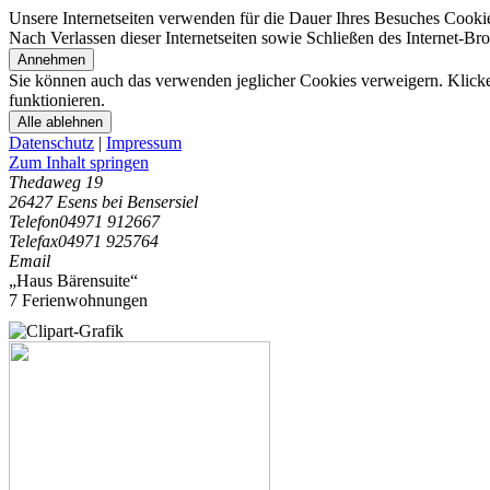
Unsere Internetseiten verwenden für die Dauer Ihres Besuches Cooki
Nach Verlassen dieser Internetseiten sowie Schließen des Internet-B
Annehmen
Sie können auch das verwenden jeglicher Cookies verweigern. Klicken
funktionieren.
Alle ablehnen
Datenschutz
|
Impressum
Zum Inhalt springen
Thedaweg 19
26427 Esens bei Bensersiel
Telefon
04971 912667
Telefax
04971 925764
Email
„Haus Bärensuite“
7 Ferienwohnungen