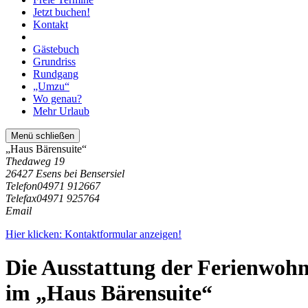
Jetzt buchen!
Kontakt
Gästebuch
Grundriss
Rundgang
„Umzu“
Wo genau?
Mehr Urlaub
Menü schließen
„Haus Bärensuite“
Thedaweg 19
26427 Esens bei Bensersiel
Telefon
04971 912667
Telefax
04971 925764
Email
Hier klicken: Kontaktformular anzeigen!
Die Ausstattung der Ferienwoh
im „Haus Bärensuite“