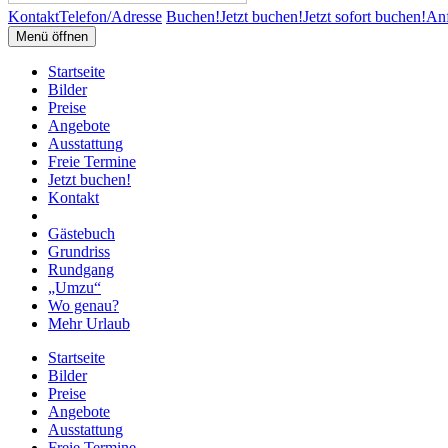
Kontakt
Telefon/Adresse
Buchen!
Jetzt buchen!
Jetzt sofort buchen!
Anf
Menü öffnen
Startseite
Bilder
Preise
Angebote
Ausstattung
Freie Termine
Jetzt buchen!
Kontakt
Gästebuch
Grundriss
Rundgang
„Umzu“
Wo genau?
Mehr Urlaub
Startseite
Bilder
Preise
Angebote
Ausstattung
Freie Termine